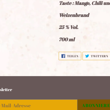
Taste : Mango, Chili un
Warenkorb
hinzugefügt
Weizenbrand
25 % Vol.
700 ml
AUF
TEILEN
TWITTERN
FACEBOOK
TEILEN
letter
ABONNIER