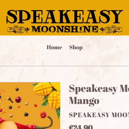
Home
Shop
Speakeasy M
Mango
VERKÄUFER
SPEAKEASY MOO
Normaler
€24,90