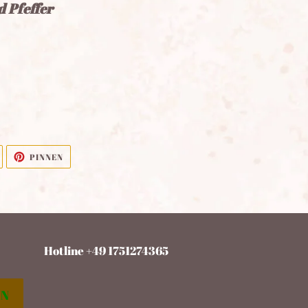
d Pfeffer
AUF
AUF
PINNEN
TWITTER
PINTEREST
TWITTERN
PINNEN
Hotline +49 1751274365
EN